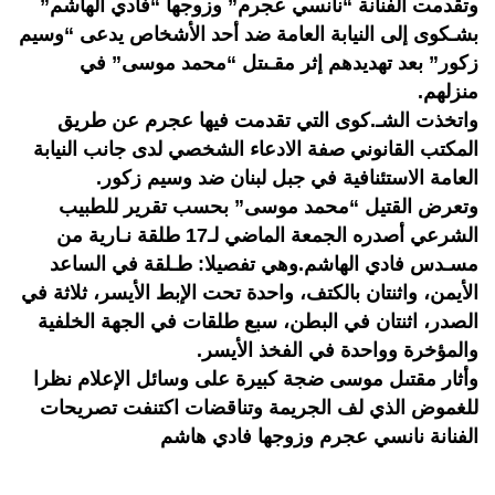
وتقدمت الفنانة “نانسي عجرم” وزوجها “فادي الهاشم”
بشـكوى إلى النيابة العامة ضد أحد الأشخاص يدعى “وسيم
زكور” بعد تهديدهم إثر مقـىتل “محمد موسى” في
منزلهم.
واتخذت الشـ.كوى التي تقدمت فيها عجرم عن طريق
المكتب القانوني صفة الادعاء الشخصي لدى جانب النيابة
العامة الاستئنافية في جبل لبنان ضد وسيم زكور.
وتعرض القتيل “محمد موسى” بحسب تقرير للطبيب
الشرعي أصدره الجمعة الماضي لـ17 طلقة نـارية من
مسـدس فادي الهاشم.وهي تفصيلا: طـلقة في الساعد
الأيمن، واثنتان بالكتف، واحدة تحت الإبط الأيسر، ثلاثة في
الصدر، اثنتان في البطن، سبع طلقات في الجهة الخلفية
والمؤخرة وواحدة في الفخذ الأيسر.
وأثار مقتىل موسى ضجة كبيرة على وسائل الإعلام نظرا
للغموض الذي لف الجريمة وتناقضات اكتنفت تصريحات
الفنانة نانسي عجرم وزوجها فادي هاشم