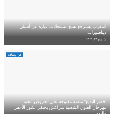
المغرب يسترجع تسع مستحاثات عبارة عن أسنان
ديناصورات
يوليو 17, 2026
فن وثقافة
“قصر البديع” منصة مفتوحة على العروض الحية..
مهرجان الفنون الشعبية بمراكش يحتفي بكنوز الأمس
واليوم