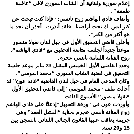
إعلام سورية ولبنانية أن الشاب السوري لاقى “عاقـبة
طمعه” .
وأضاف فادي الهاشم زوج نانسي: “فإذا كنت تبحث عن
كنز ليس لك تحت أراضينا.. فلقد أنذرت.. أحذر أن تجد ما
هو أكثر من الكنز”.
وأعلن قاضي التحقيق الأول في جبل لبنان نقولا منصور
موعداً جديداً لجلسة متابعة التحقيق مع “فادي الهاشم”،
زوج الفنانة اللبنانية نانسي عجرم.
وحدد القاضي الأول الخميس المقبل 23 يناير موعد جلسة
التحقيق في قضية الشاب السوري “محمد الموسى”.
وكان المدعي العام في جبل لبنان القاضية “غادة عون” قد
أحالت ملف “محمد الموسى” إلى قاضي التحقيق الأول
“نقولا منصور” الأسبوع الفائت.
وأوردت عون في “ورقة التحويل”إدعاءً على فادي الهاشم
زوج الفنانة نانسي عجرم بجناية “القـتىل العمد” وهي
جريمة يعاقب عليها القانون الجنائي اللبناني بالسجن بين
15 و20 سنة.