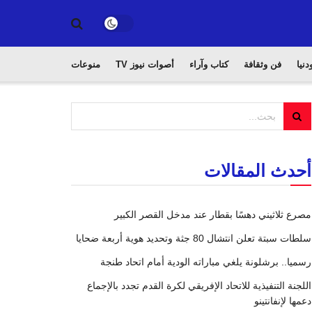
دنيا
فن وثقافة
كتاب وآراء
أصوات نيوز TV
منوعات
أحدث المقالات
مصرع ثلاثيني دهسًا بقطار عند مدخل القصر الكبير
سلطات سبتة تعلن انتشال 80 جثة وتحديد هوية أربعة ضحايا
رسميا.. برشلونة يلغي مباراته الودية أمام اتحاد طنجة
اللجنة التنفيذية للاتحاد الإفريقي لكرة القدم تجدد بالإجماع
دعمها لإنفانتينو