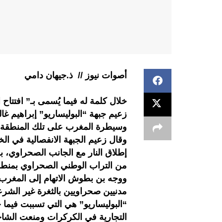
أصوات نيوز // ذ.جيهان دامي
خلال كلمة له فيما يُسمى بـ” افتتاح
زعيم جبهة “البوليساريو” إبراهيم غ
وسيطرة المغرب على تلك المنطقة ابتداء من 13
وقال زعيم الجبهة الانفصالية في ا
إطلاق النار مع الجانب الصحراوي، بق
من التراب الوطني الصحراوي بمنطقة الكركرات، في 
ووجه بن بطوش الاتهام إلى المغرب 
مدنيين صحراويين بالثغرة غير الشر
“البوليساريو” هي التي تسببت فيما
التجارية في الكركرات ومنعت الشاحنا