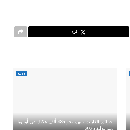
غرد
دولية
حرائق الغابات تلتهم نحو 435 ألف هكتار في أوروبا
منذ بداية 2026