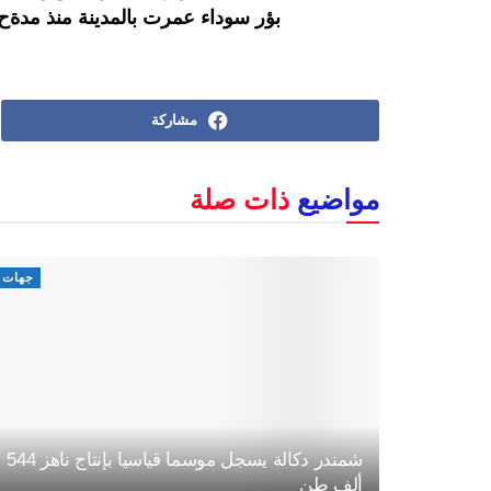
بؤر سوداء عمرت بالمدينة منذ مدةح
مشاركة
مواضيع
ذات صلة
جهات
شمندر دكالة يسجل موسما قياسيا بإنتاج ناهز 544
ألف طن