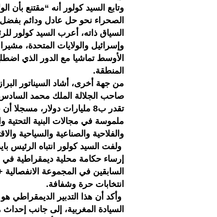
وتابع السيد كولور أنه “مقتنع بأن ا
الصحراء نحو حل عادل ودائم بفضل د
السياق ذاته، أعرب السيد كولور للرئ
وإسرائيل والولايات المتحدة، مشيرا
الأوسط تماشيا مع الدور الذي اضطلع
المنطقة.
من جهة أخرى، أشاد السيناتور البراز
تقدر ب8 مليارات دولار، مسجلا
ملموسة في مجالات البنية التحتية وا
والفلاحية والصناعية والسياحية والاق
ولفت السيد كولور انتباه الرئيس باي
إرساء حكامة محلية ديمقراطية في ا
السابقين في المجموعة الانفصالية +
انتخابات حرة وشفافة.
وأكد أن هذا التدبير الديمقراطي ه
السيادة المغربية، إلى جانب إحداث ه