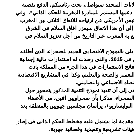
لولايات المتحدة ستواصل، تحت رئاستكم، الدفع بقضية
عمها المستمر للمبادرة المغربية للحكم الذاتي”. وفي
يس الأمريكي عن ارتياحه للاتفاق الثلاثي بين المغرب
 إلى أن هذا الاتفاق سيعزز آفاق السلام في الشرق
 به المغرب عبر التاريخ من أجل تعزيز السلام في
يلي بالنموذج الاقتصادي الجديد للصحراء، الذي أطلقه
صاحب الجلالة الملك محمد السادس في 2015، والذي رصدت له استثمارات مالية إجمالية
 أن نتائج الاستثمارات في هذا الجزء من المملكة باتت
لتعمير والصحة والتعليم، وكذا في المشاريع الاقتصادية
تصاد الاجتماعي والتضامني.
دن إلى أن تنفيذ نموذج التنمية المذكور يتمحور حول
لصحراء، مذكرا بأن صحراويين اثنين، من الأعضاء
البوليساريو+، يرأسان مجلسين جهويين بالمنطقة بعد
و مقدمة لما يشتمل عليه مخطط الحكم الذاتي في إطار
يئات تشريعية وتنفيذية وقضائية جهوية.