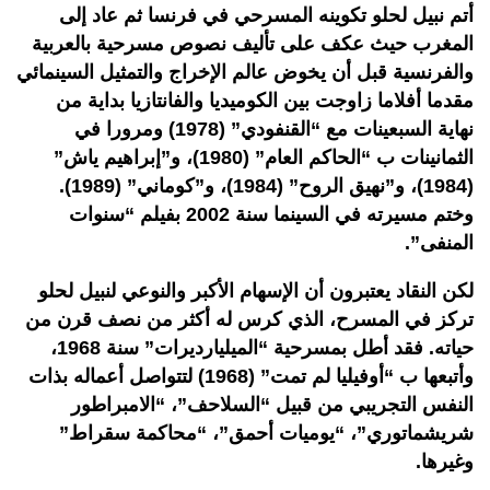
أتم نبيل لحلو تكوينه المسرحي في فرنسا ثم عاد إلى
المغرب حيث عكف على تأليف نصوص مسرحية بالعربية
والفرنسية قبل أن يخوض عالم الإخراج والتمثيل السينمائي
مقدما أفلاما زاوجت بين الكوميديا والفانتازيا بداية من
نهاية السبعينات مع “القنفودي” (1978) ومرورا في
الثمانينات ب “الحاكم العام” (1980)، و”إبراهيم ياش”
(1984)، و”نهيق الروح” (1984)، و”كوماني” (1989).
وختم مسيرته في السينما سنة 2002 بفيلم “سنوات
المنفى”.
لكن النقاد يعتبرون أن الإسهام الأكبر والنوعي لنبيل لحلو
تركز في المسرح، الذي كرس له أكثر من نصف قرن من
حياته. فقد أطل بمسرحية “الميليارديرات” سنة 1968،
وأتبعها ب “أوفيليا لم تمت” (1968) لتتواصل أعماله بذات
النفس التجريبي من قبيل “السلاحف”، “الامبراطور
شريشماتوري”، “يوميات أحمق”، “محاكمة سقراط”
وغيرها.