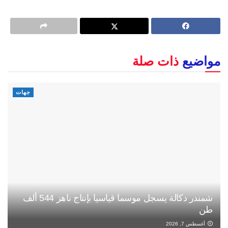
مواضيع
ذات صلة
جهات
شمندر دكالة يسجل موسما قياسيا بإنتاج ناهز 544 ألف
طن
أغسطس 7, 2026