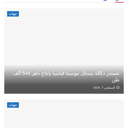
جهات
شمندر دكالة يسجل موسما قياسيا بإنتاج ناهز 544 ألف
طن
أغسطس 7, 2026
جهات