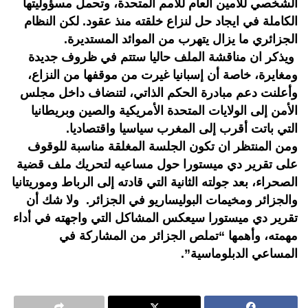
الشخصي للامين العام للامم المتحدة، وتحمل مسؤوليتها
الكاملة في ايجاد حل لنزاع خلقته منذ عقود. لكن النظام
الجزائري ما يزال يتهرب من الموائد المستديرة.
ويذكر ان مناقشة الملف حاليا ستتم في ظروف جديدة
ومغايرة، خاصة أن إسبانيا غيرت من موقفها من النزاع،
وأعلنت دعم مبادرة الحكم الذاتي، لتنضاف داخل مجلس
الأمن إلى الولايات المتحدة الأمريكية والصين وبريطانيا
التي باتت أقرب إلى المغرب سياسيا واقتصاديا.
ومن المنتظر ان تكون الجلسة المغلقة مناسبة للوقوف
على تقرير دي ميستورا حول مساعيه لتحريك ملف قضية
الصحراء، بعد جولته الثانية التي قادته إلى الرباط وموريتانيا
والجزائر ومخيمات البوليساريو في الجزائر. ولا شك أن
تقرير دي ميستورا سيعكس المشاكل التي واجهته في أداء
مهمته، وأهمها “تملص الجزائر من المشاركة في
المساعي الدبلوماسية”.