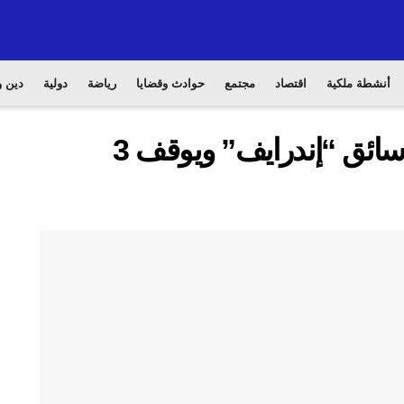
أنشطة ملكية
اقتصاد
مجتمع
حوادث وقضايا
رياضة
دولية
دين و
درك النواصر يفك لغز مقتل سائق “إندرايف” ويوقف 3