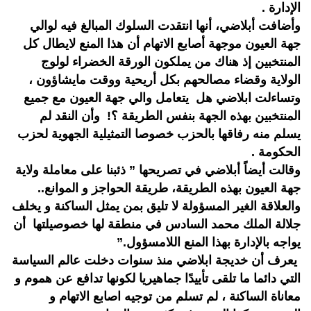
الإدارة .
وأضافت أبلاضي، أنها انتقدت السلوك المبالغ فيه لوالي
جهة العيون موجهة أصابع الاتهام أن هذا المنع لايطال كل
المنتخبين إذ هناك من يملكون الورقة الخضراء لولوج
الولاية وقضاء مصالحهم بكل أريحية ووقت مايشاؤون ،
وتساءلت ابلاضي هل يتعامل والي جهة العيون مع جميع
المنتخبين بهذه الجهة بنفس الطريقة ؟! وأن النقد لم
يسلم منه رفاقها بالحزب خصوصا التمثيلية الجهوية لحزب
الحكومة .
وقالت أيضاً أبلاضي في تصريحها ” ذئبنا على معاملة ولاية
جهة العيون بهذه الطريقة، طريقة الحواجز و الموانع..
والعلاقة الغير المسؤولة لا تليق بمن يمثل الساكنة و يخلف
جلالة الملك محمد السادس في منطقة لها خصوصيلتها أن
يواجه بالإدارة بهذا المنع اللامسؤول.”
يعرف أن خديجة ابلاضي منذ سنوات دخلت عالم السياسة
التي دائما ما تلقى تأييدًا جماهيريا لكونها تدافع عن هموم و
معاناة الساكنة ، لم تسلم من توجيه اصابع الاتهام و