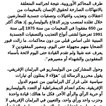
طرف المحاكم الأوروبية، نتيجة لجرائمه المتعلقة
بالانتهاكات الصارخة لحقوق الإنسان بالمخيمات من
اعتقالات وتعذيب واغتيالات وتصفيات جسدية للمعارضين
خلال تقلده لمنصب وزير الدفاع بالبوليساريو. إذ هناك أكثر
من 650 مفقودا في المخيمات من سنة 1975 إلى سنة
1991 تعرضوا لشتى أنواع التعذيب والتصفيات الجسدية
المبنية على اساس قبلي من دون محاكمات. ما زالت قبور
الضحايا منهم مجهولة حتى اليوم. ومصير المفقودين لا
يعرف عنه شيئا ولم تقدم القيادة حتى اليوم لائحة بأسماء
المفقودين والشهداء أو مصيرهم".
وحول المشاركين من البوليساريو في البرلمان الإفريقي،
يقول محررو الرسالة إن "هؤلاء لا يمثلون أي تيارات
سياسية على غرار كل البرلمانيين من عموم الدول
الإفريقية، بحكم انعدام الديمقراطية أو التعدد بالبوليساريو
أو حرية الرأي والرأي الآخر. فكل ما هنالك: قيادة واحدة
وحزب واحد ورأي واحد، والتعيين في البرلمان الإفريقي لا