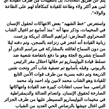
يتم عن طريق انتخابات، بل بالتعيينات من طرف القيادة أي
لمن هم أكثر ولاء وطاعة للقيادة كمكافأة لهم على الطاعة
والولاء".
واستعرض "خط الشهيد" بعض الانتهاكات لحقول الإنسان
في المخيمات، وذكر منها أنه "منذ أسابيع تم اغتيال الشاب
الصحراوي المعارض: ابراهيم السالك ابريكة وزعمت
زبانية القيادة أنه انتحر في زنزانته بالسجن، وتم دفنه ليلا
من دون السماح لعائلته بالمشاركة في مراسم الدفن أو
السماح بتشريح الجثة وهو ما دفع بانتفاضة شعبية ضد
تسلط قيادة البوليساريو تم خلالها احتلال مقر الرئيس
بالربوني. وقبله بأسابيع تم تصفية شاب آخر وتحت نفس
الذريعة وتم دفنه بسرية من طرف قوات الأمن التابع
للقيادة وهو الشاب محمد لامين ولد احمد ولد محمد
الراضي. مما سبب انتقادات كبيرة ضد القيادة وانتهاكاتها
الصارخة لحقوق الإنسان. وانعدام العدالة والديمقراطية
في مخيمات البوليساريو المسيطر عليها من طرف الجزائر
التي اغتال جيشها بالرصاص الحي العديد من الشباب