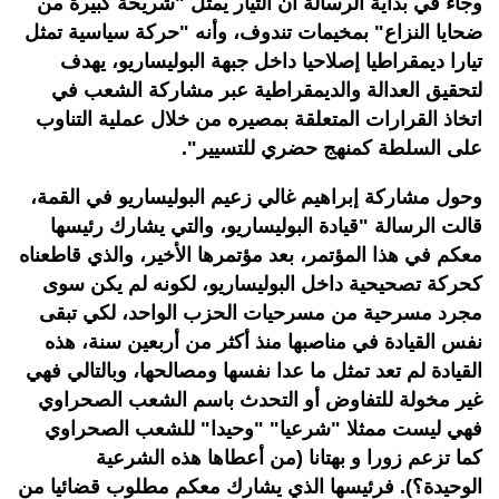
وجاء في بداية الرسالة أن التيار يمثل "شريحة كبيرة من
ضحايا النزاع" بمخيمات تندوف، وأنه "حركة سياسية تمثل
تيارا ديمقراطيا إصلاحيا داخل جبهة البوليساريو، يهدف
لتحقيق العدالة والديمقراطية عبر مشاركة الشعب في
اتخاذ القرارات المتعلقة بمصيره من خلال عملية التناوب
على السلطة كمنهج حضري للتسيير".
وحول مشاركة إبراهيم غالي زعيم البوليساريو في القمة،
قالت الرسالة "قيادة البوليساريو، والتي يشارك رئيسها
معكم في هذا المؤتمر، بعد مؤتمرها الأخير، والذي قاطعناه
كحركة تصحيحية داخل البوليساريو، لكونه لم يكن سوى
مجرد مسرحية من مسرحيات الحزب الواحد، لكي تبقى
نفس القيادة في مناصبها منذ أكثر من أربعين سنة، هذه
القيادة لم تعد تمثل ما عدا نفسها ومصالحها، وبالتالي فهي
غير مخولة للتفاوض أو التحدث باسم الشعب الصحراوي
فهي ليست ممثلا "شرعيا" "وحيدا" للشعب الصحراوي
كما تزعم زورا و بهتانا (من أعطاها هذه الشرعية
الوحيدة؟). فرئيسها الذي يشارك معكم مطلوب قضائيا من