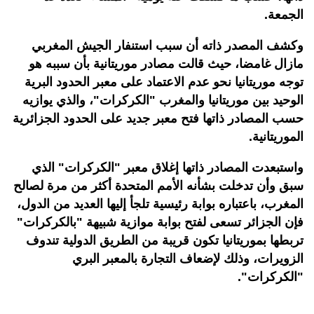
الجمعة.
وكشف المصدر ذاته أن سبب استنفار الجيش المغربي
مازال غامضا، حيث قالت مصادر موريتانية بأن سببه هو
توجه موريتانيا نحو عدم الاعتماد على معبر الحدود البرية
الوحيد بين موريتانيا والمغرب "الكركرات"، والذي يوازيه
حسب المصادر ذاتها فتح معبر جديد على الحدود الجزائرية
الموريتانية.
واستبعدت المصادر ذاتها إغلاق معبر "الكركرات" الذي
سبق وأن تدخلت بشأنه الأمم المتحدة أكثر من مرة لصالح
المغرب، باعتباره بوابة رئيسية تلجأ إليها العديد من الدول،
فإن الجزائر تسعى لفتح بوابة موازية شبيهة "بالكركرات"
تربطها بموريتانيا تكون قريبة من الطريق الدولية تندوف
الزويرات، وذلك لإضعاف التجارة بالمعبر البري
"الكركرات".