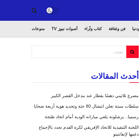
دنيا
فن وثقافة
كتاب وآراء
أصوات نيوز TV
منوعات
أحدث المقالات
مصرع ثلاثيني دهسًا بقطار عند مدخل القصر الكبير
سلطات سبتة تعلن انتشال 80 جثة وتحديد هوية أربعة ضحايا
رسميا.. برشلونة يلغي مباراته الودية أمام اتحاد طنجة
اللجنة التنفيذية للاتحاد الإفريقي لكرة القدم تجدد بالإجماع
دعمها لإنفانتينو