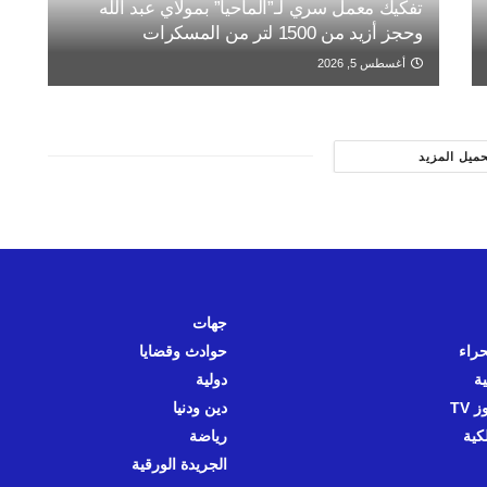
تفكيك معمل سري لـ”الماحيا” بمولاي عبد الله
وحجز أزيد من 1500 لتر من المسكرات
أغسطس 5, 2026
حميل المزيد
جهات
حراء
حوادث وقضايا
ية
دولية
 TV
دين ودنيا
كية
رياضة
الجريدة الورقية