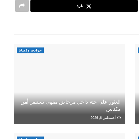
غرد
حوادث وقضايا
العثور على جثة داخل مرحاض مقهى يستنفر أمن
مكناس
أغسطس 6, 2026