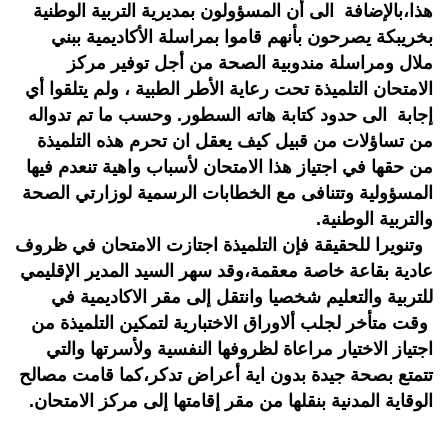
هذا،بالإضافة الى أن المسؤولون بمديرية التربية الوطنية
بخريبكة يصرحون بأنهم قاموا بمراسلة الأكاديمية ببني
ملال ومراسلة مندوبية الصحة من أجل توفير مركز
الامتحان التلميذة تحت رعاية الأطر الطبية ، ولم يتلقوا أي
إجابة الى حدود كتابة هاته السطور. وحسب ما تم تدواله
من تساؤلات من قبيل كيف يعقل ان تحرم هذه التلميذة
من حقها في اجتياز هذا الامتحان لأسباب واهية تنعدم فيها
المسؤولية وتتنافى مع الخطابات الرسمية لوزارتي الصحة
والتربية الوطنية.
وتنويرا للحقيقة فإن التلميذة اجتازت الامتحان في ظروف
عادية بقاعة خاصة معقمة،وقد سهر السيد المدير الإقليمي
للتربية والتعليم شخصيا وانتقل إلى مقر الاكاديمية في
وقت متأخر لجلب ألاوراق الاختبارية لتمكين التلميذة من
اجتياز الاختيار مراعاة لظروفها النفسية ولأسرتها والتي
تتمتع بصحة جيدة بدون اية أعراض تدكر،كما قامت مصالح
الوقاية المدنية بنقلها من مقر إقامتها إلى مركز الامتحان.