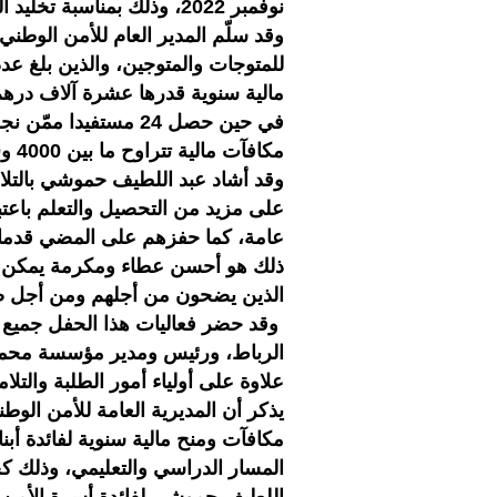
نوفمبر 2022، وذلك بمناسبة تخليد الذكرى السنوية للمسيرة الخضراء المظفرة.
وقد سلّم المدير العام للأمن الوطني 
مالية سنوية قدرها عشرة آلاف دره
في حين حصل 24 مستفيد
مكافآت مالية تتراوح ما بين 4000 و5000 درهم لكل متفوق ومتفوقة.
وقد أشاد عبد اللطيف حموشي بالتلام
على مزيد من التحصيل والتعلم باعتب
عامة، كما حفزهم على المضي قدما ف
ذلك هو أحسن عطاء ومكرمة يمكن أن
الذين يضحون من أجلهم ومن أجل صون 
وقد حضر فعاليات هذا الحفل جميع مد
الرباط، ورئيس ومدير مؤسسة محمد 
علاوة على أولياء أمور الطلبة والتلا
يذكر أن المديرية العامة للأمن ال
مكافآت ومنح مالية سنوية لفائدة أبن
المسار الدراسي والتعليمي، وذلك كج