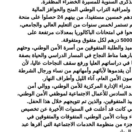
ولمراقبة التراب الوطني المنح والحوافز المالية
للمتوجات والمتوجين، والذين بلغ عددهم خمسين مستفيدا، من بينهم 24 حصلوا على منحة
م تستمر لخمس سنوات من التعليم العالي والجامعي،
ا ممّن نجحوا في امتحانات الباكالوريا بمعدلات مرتفعة على
يذ والطلبة المتفوقين من أسرة الأمن الوطني، وحثهم
ارهما مناط النجاح في المسار الدراسي والحياة بصفة
ي دراساتهم العليا ورفع سقف النجاحات عاليا، لأن
 يقدموها لآبائهم وأمهاتهم من نساء ورجال الشرطة
الأمن العام، آناء الليل وأطراف النهار.
راء الإدارة المركزية للأمن الوطني، ووالي أمن
السادس للأعمال الاجتماعية لموظفي الأمن الوطني،
ميذ المتفوقين، والذين تم تتويجهم خلال هذا الحفل.
وطني كانت قد أعلنت في السنوات الأخيرة عن تخصيص
اء وبنات الأمن الوطني، المتفوقات والمتفوقين في
زء من منظومة الخدمات الاجتماعية التي أقرها عبد