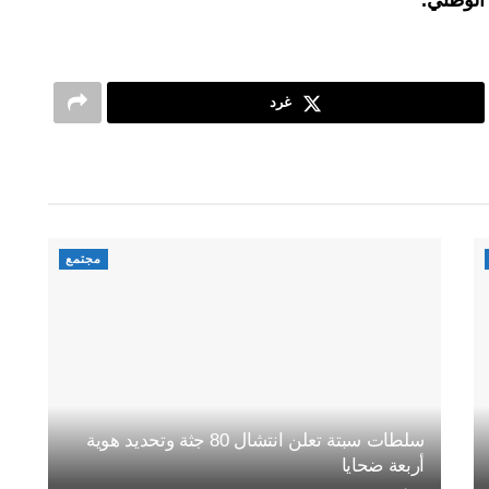
الوطني.
غرد
مجتمع
سلطات سبتة تعلن انتشال 80 جثة وتحديد هوية
أربعة ضحايا