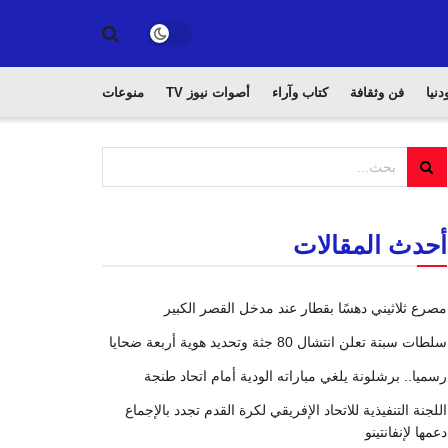
دنيا
فن وثقافة
كتاب وآراء
أصوات نيوز TV
منوعات
أحدث المقالات
مصرع ثلاثيني دهسًا بقطار عند مدخل القصر الكبير
سلطات سبتة تعلن انتشال 80 جثة وتحديد هوية أربعة ضحايا
رسميا.. برشلونة يلغي مباراته الودية أمام اتحاد طنجة
اللجنة التنفيذية للاتحاد الإفريقي لكرة القدم تجدد بالإجماع
دعمها لإنفانتينو