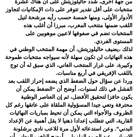
من جهة أخرى، شدد حاليلوزيتش على أن هناك عشرة
منتخبات على أقل تقدير تتوفر على ذات الإمكانيات لتجاوز
الأدوار الأولى، ومنها خمسة حسب رأيه مرشحة لنيل
اللقب ضمنها منتخب المغرب، مبرزا أن أغلب هذه
المنتخبات تضم في صفوفها لاعبين موهوبين على
المستوى الفردي.
لذلك ،يضيف حاليلوزيتش، أن مهمة المنتخب الوطني في
هذه النهائيات لن تكون سهلة لأنه سيواجه منتخبات طموحة
وكبيرة، على غرار المنتخب الغاني، الذي سبق له أن توج
باللقب الإفريقي في أربع مناسبات.
وردا عن سؤال حول الضغط الذي يضعه إحراز اللقب بعد
الفشل في ذلك لسنوات، أوضح أن “الضغط يمكن أن
يكون حافزا لتحقيق الأفضل، ثم إن العناصر الوطنية
محترفة وتعي جيدا المسؤولية الملقاة على عاتقها رغم كل
الظروف والأجواء التي يمكن أن تحيط بمباريات النهائيات
القارية، التي تتطلب إعدادا ذهنيا لا يقل أهمية عن الإعداد
البدني”. وعن استدعائه لأول مرة للاعب نادي برشلونة
الإسباني ،عبد الصمد الزلزولي، أوضح الناخب الوطني أنه