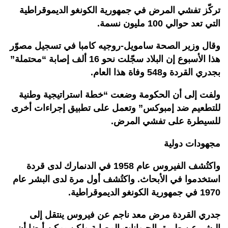
تركّز تفشي المرض في جمهورية الكونغو الديموقراطية
التي تعد حوالي 100 مليون نسمة.
وقال وزير الصحة سامويل-روجيه كامبا في تسجيل مصوّر
هذا الأسبوع إن البلاد سجّلت نحو 16 ألف إصابة “محتملة”
بجدري القردة و548 وفاة هذا العام.
ولفت إلى أن الحكومة وضعت “خطة استراتيجية وطنية
للتطعيم ضد إمبوكس” وتعمل على تطبيق إجراءات أخرى
للسيطرة على تفشي المرض.
مجهودات دولية
واكتُشف الفيروس عام 1958 في الدنمارك لدى قردة
استخدموا في الأبحاث. واكتُشف أول مرة لدى البشر عام
1970 في جمهورية الكونغو الديموقراطية.
جدري القردة مرض معد ناجم عن فيروس ينتقل إلى
البشر عن طريق الحيوانات المصابة ولكن يمكن أيضا أن