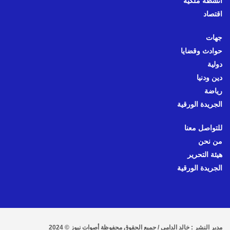
أنشطة ملكية
اقتصاد
جهات
حوادث وقضايا
دولية
دين ودنيا
رياضة
الجريدة الورقية
للتواصل معنا
من نحن
هيئة التحرير
الجريدة الورقية
مدير النشر : خالد الدامي / جميع الحقوق محفوظة أصوات نيوز © 2024