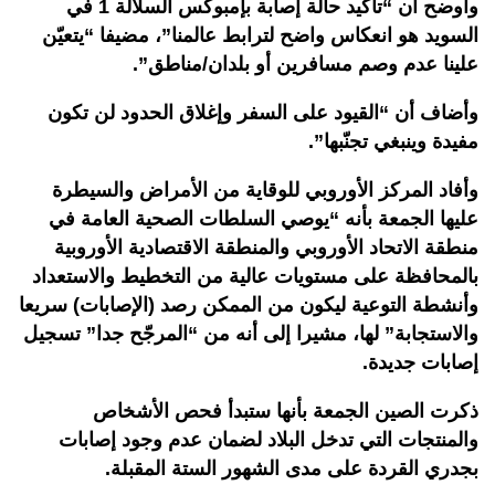
وأوضح أن “تأكيد حالة إصابة بإمبوكس السلالة 1 في
السويد هو انعكاس واضح لترابط عالمنا”، مضيفا “يتعيّن
علينا عدم وصم مسافرين أو بلدان/مناطق”.
وأضاف أن “القيود على السفر وإغلاق الحدود لن تكون
مفيدة وينبغي تجنّبها”.
وأفاد المركز الأوروبي للوقاية من الأمراض والسيطرة
عليها الجمعة بأنه “يوصي السلطات الصحية العامة في
منطقة الاتحاد الأوروبي والمنطقة الاقتصادية الأوروبية
بالمحافظة على مستويات عالية من التخطيط والاستعداد
وأنشطة التوعية ليكون من الممكن رصد (الإصابات) سريعا
والاستجابة” لها، مشيرا إلى أنه من “المرجّح جدا” تسجيل
إصابات جديدة.
ذكرت الصين الجمعة بأنها ستبدأ فحص الأشخاص
والمنتجات التي تدخل البلاد لضمان عدم وجود إصابات
بجدري القردة على مدى الشهور الستة المقبلة.