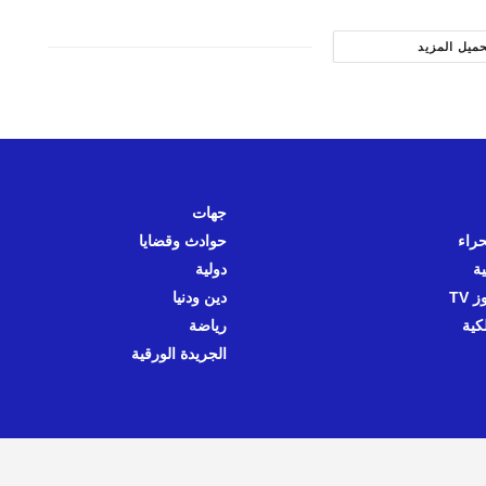
حميل المزيد
جهات
حراء
حوادث وقضايا
ية
دولية
 TV
دين ودنيا
كية
رياضة
الجريدة الورقية