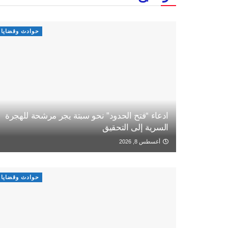
حوادث وقضايا
ادعاء “فتح الحدود” نحو سبتة يجر مرشحة للهجرة
السرية إلى التحقيق
أغسطس 8, 2026
حوادث وقضايا