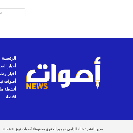
ت
الرئيسية
أخبار الص
أخبار وطن
أصوات نيوز
أنشطة مل
اقتصاد
مدير النشر : خالد الدامي / جميع الحقوق محفوظة أصوات نيوز © 2024