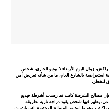
أوقفت عناصر الشرطة بولاية أمن مراكش، زوال اليوم الأربعاء 3 يونيو الجاري، شخص
ة استعراضية بالشارع العام، ما من شأنه تعريض أمن
ق للخطر.
 فإن مصالح الشرطة كانت قد رصدت أشرطة فيديو
عي، يظهر فيها شخص يقود دراجة نارية بطريقة
راكش، وهو ما استنفر المصالح المختصة التي باشرت