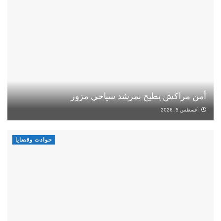
أمن مراكش يطيح بمرشد سياحي مزور
أغسطس 5, 2026
حوادث وقضايا