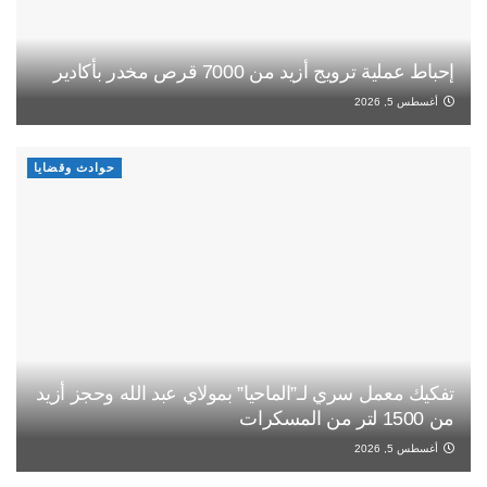
إحباط عملية ترويج أزيد من 7000 قرص مخدر بأكادير
أغسطس 5, 2026
حوادث وقضايا
تفكيك معمل سري لـ”الماحيا” بمولاي عبد الله وحجز أزيد
من 1500 لتر من المسكرات
أغسطس 5, 2026