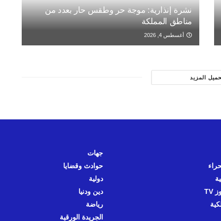
نشرة إنذارية: موجة حر وطقس حار بعدد من
مناطق المملكة
أغسطس 4, 2026
حميل المزيد
جهات
حراء
حوادث وقضايا
ية
دولية
 TV
دين ودنيا
كية
رياضة
الجريدة الورقية