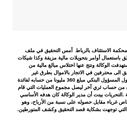
كمة الاستئناف بالرباط أمس التحقيق في ملف
ق باستعمال أوامر بتحويلات مالية مزيفة وكذا شيكات
هدفت الوكالة ونتج عنها اختلاس مبالغ مالية من
ق الى محترفين في الاتجار بالاموال بطرق غير
مشروعة.من ضمن الضحايا زبون حول المسؤول البنكي مبلغ 360 مليونا من حسابه لفائدة
 كما حول مبلغ 200 مليون من حساب ثري آخر ليصل مجموع العمليات التي قام
ؤول البنكي حوالي 71 عملية .التحريات بينت أن مدير الوكالة كان هدفه الأساسي
اص غرباء مقابل حصوله على نسبة من الأرباح، وهو
 التي توجهت بشكاية قصد التحقيق وكشف المتورطين.