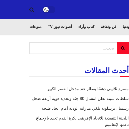
دنيا
فن وثقافة
كتاب وآراء
أصوات نيوز TV
منوعات
أحدث المقالات
مصرع ثلاثيني دهسًا بقطار عند مدخل القصر الكبير
سلطات سبتة تعلن انتشال 80 جثة وتحديد هوية أربعة ضحايا
رسميا.. برشلونة يلغي مباراته الودية أمام اتحاد طنجة
اللجنة التنفيذية للاتحاد الإفريقي لكرة القدم تجدد بالإجماع
دعمها لإنفانتينو