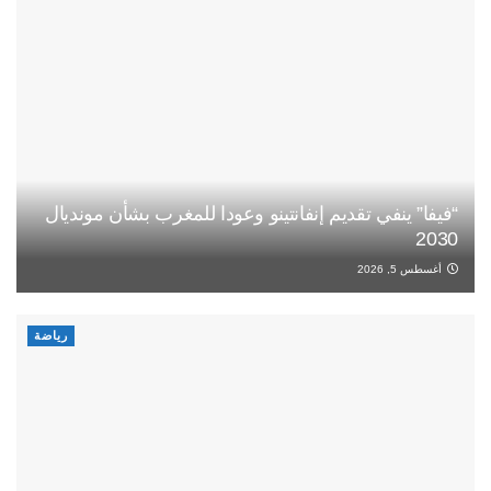
“فيفا” ينفي تقديم إنفانتينو وعودا للمغرب بشأن مونديال
2030
أغسطس 5, 2026
رياضة