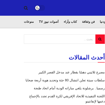
دنيا
فن وثقافة
كتاب وآراء
أصوات نيوز TV
منوعات
أحدث المقالات
مصرع ثلاثيني دهسًا بقطار عند مدخل القصر الكبير
سلطات سبتة تعلن انتشال 80 جثة وتحديد هوية أربعة ضحايا
رسميا.. برشلونة يلغي مباراته الودية أمام اتحاد طنجة
اللجنة التنفيذية للاتحاد الإفريقي لكرة القدم تجدد بالإجماع
دعمها لإنفانتينو