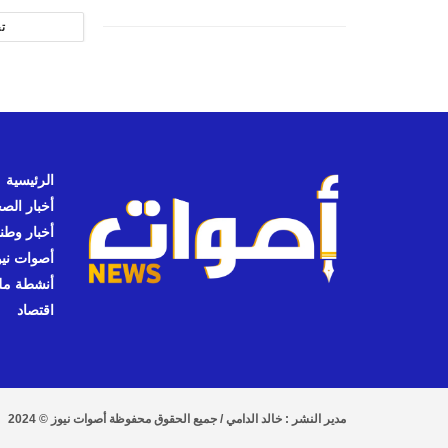
ت
الرئيسية
أخبار الص
أخبار وطن
أصوات نيوز
أنشطة مل
اقتصاد
مدير النشر : خالد الدامي / جميع الحقوق محفوظة أصوات نيوز © 2024