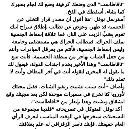
“ثاقاطاست” الذي وضعك كرهينة وضع لك لجام يسيرك
كما يشاء، أسقطك في الفخ.
أسترسل نوفل “هنا أقول أن مصدر قرار التخلي عن
الجنسية قد ظهر، وعوض عن تطالب بإطلاق سراح ابنك
تقوم بِصَبِّ الزيت على النار، فما علاقة إسقاط الجنسية
بملف الحراك، فمطالب الحراك هي مستشفى وجامعة
وليس إسقاط الجنسية، فأنتم من يعرقل المبادرات وأنتم
من جعل الشباب يهاجر من منطقة الحسيمة، فأنت تتبع
“ثاقاطاست” وهذا الأخير يخدم اجندات الدولة، فيقول لك
ما يقول له المخزن لتقوله أنت في آخر المطاف وأنت لا
تعلم ذلك”
وأضاف “أنت سبب تشتيت ريفيو الشتات، فقبل مجيئك
لأوروبا كنا نخرج في مسيرات موحدة لكن بعد مجيئك وقع
انشقاق وتشتت وهذا بإيعاز من “ثاقاطاست”.
أكد نوفل المتوكل في تصريحاته “فلدينا مجموعة من
التسجيلات سنخرجها في الوقت المناسب ليعرف الرأي
العام حقيقتك. فإبنك ناصر الزفزافي له علم بعلاقتك