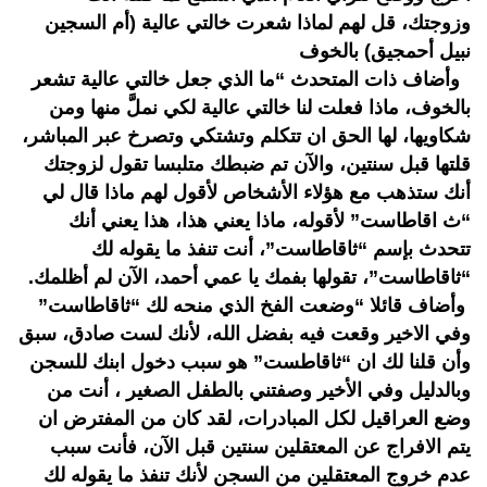
وزوجتك، قل لهم لماذا شعرت خالتي عالية (أم السجين
نبيل أحمجيق) بالخوف
وأضاف ذات المتحدث “ما الذي جعل خالتي عالية تشعر
بالخوف، ماذا فعلت لنا خالتي عالية لكي نملَّ منها ومن
شكاويها، لها الحق ان تتكلم وتشتكي وتصرخ عبر المباشر،
قلتها قبل سنتين، والآن تم ضبطك متلبسا تقول لزوجتك
أنك ستذهب مع هؤلاء الأشخاص لأقول لهم ماذا قال لي
“ث اقاطاست” لأقوله، ماذا يعني هذا، هذا يعني أنك
تتحدث بإسم “ثاقاطاست”، أنت تنفذ ما يقوله لك
“ثاقاطاست”، تقولها بفمك يا عمي أحمد، الآن لم أظلمك.
وأضاف قائلا “وضعت الفخ الذي منحه لك “ثاقاطاست”
وفي الاخير وقعت فيه بفضل الله، لأنك لست صادق، سبق
وأن قلنا لك ان “ثاقاطست” هو سبب دخول ابنك للسجن
وبالدليل وفي الأخير وصفتني بالطفل الصغير ، أنت من
وضع العراقيل لكل المبادرات، لقد كان من المفترض ان
يتم الافراج عن المعتقلين سنتين قبل الآن، فأنت سبب
عدم خروج المعتقلين من السجن لأنك تنفذ ما يقوله لك