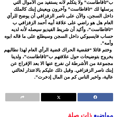
ب”ثاقاطاست” ولا يتكلم لأنه يستفيد من الأموال التي
يرسلها لك “ثاقاطاست” وآخرون ويعيش إبنك كالملك
داخل السجن، والآن على ناصر الزفزافي أن يوضح للرأي
العام هل هو راضي على علاقة أبيه أحمد الزفزافي ب
“ثاقاطاست”، وأكيد أن شريط الفيديو سيصله لأنه لديه
حساب فايسبوكي داخل السجن وسيطلع على ما قاله ابوه
وأمه”.
وختم قائلا “فقضية الحراك قضية الرأي العام لهذا نطالبهم
بخروج بتوضيحات حول علاقتهم ب”ثاقاطاست”، ولدينا
مجموعة من الأشرطة لن نفرج عنها الا بعد الإفراج عن
إبنك ناصر الزفزافي. وقبل ذلك عليكم بالاعتذار لخالتي
عالية، واخبر الناس كم من المال إدخرت”.
مواضيع
ذات صلة