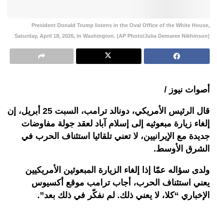
President Donald Trump listens in the Oval Office of the White House,
Saturday, April 18, 2026, in Washington. (AP Photo/Julia Demaree Nikhinson)
أصوات نيوز /
قال الرئيس الأمريكي، دونالد ترامب، السبت 25 أبريل، إن
إلغاء زيارة مبعوثيه إلى إسلام آباد لعقد جولة مفاوضات
جديدة مع الإيرانيين، لا تعني تلقائيا استئناف الحرب في
الشرق الأوسط.
ولدى سؤاله عمّا إذا إلغاء الزيارة المبعوثين الأمريكيين
يعني استئناف الحرب، أجاب ترامب موقع أكسيوس
الإخباري “كلا، لا يعني ذلك. لم نفكّر في ذلك بعد”.