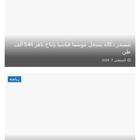
شمندر دكالة يسجل موسما قياسيا بإنتاج ناهز 544 ألف
طن
أغسطس 7, 2026
رياضة