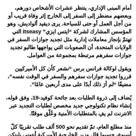
أمام المبنى الإداري، ينتظر عشرات الأشخاص دورهم،
وبعضهم مضطر إلى السفر إلى الخارج إثر وفاة قريب أو
من أجل العمل أو حتى للسياحة. يرى ديفيد ألواديش، وهو
المؤسس المشارك لشركة “ايتس ايزي” itseasy التي
تهتمّ بإنجاز معاملات إدارية مثل تجديد جوازات السفر في
الولايات المتحدة، أن الصعوبات التي يواجهها طالبو تجديد
جوازات سفرهم مرتبطة بمجموعة من العوامل.
ويقول لوكالة فرانس برس “نشعر كأن كل الأميركيين
قرروا تجديد جوازات سفرهم والسفر في الوقت نفسه”،
مضيفًا “لم أرَ ذلك أبدًا على مدى أربعين عامًا”.
يُضاف إلى ذروة الطلبات بعد جائحة كوفيد-19، وفق قوله،
إنشاء نظام تكنولوجي جديد مخصص لطلبات التجديد عبر
الانترنت لم يفِ بالمتطلبات الأمنية وعُلّق موقتًا.
منذ مطلع العام، تمّ تقديم نحو 500 ألف طلب تقريبًا كلّ
أسبوع، حسبما قال وزير الخارجية الأميركية أنتوني بلينكن