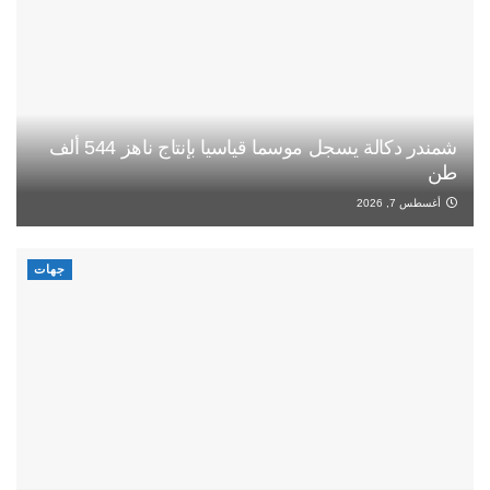
شمندر دكالة يسجل موسما قياسيا بإنتاج ناهز 544 ألف
طن
أغسطس 7, 2026
جهات