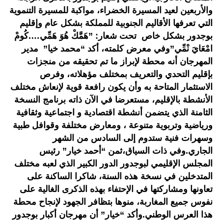
والأربعين لعيد المسيرة الخضراء، مواكبة للمسيرة التنموية
التي تعرفها الأقاليم الجنوبية للمملكة بشكل عام وإقليم
بوجدور بشكل خاص تحت شعار: ”هَمَّكْ هُوَ هَمِّي….كُومْ
امْعَايَ نْمِّي”وفي معرض كلمته، أكد “محمد خيا” مدير
المهرجان أنه محطة لإبراز ما تم تحقيقه من منجزات
بإقليم التحدي والتعريف بمختلف مؤهلاته، وفرص
الاستثمار المتاحة به وأن يكون رافعة قوية لإنعاش مختلف
الأنشطة بالإقليم، مستعرضا في الآن ذاته برنامج النسخة
الثامنة الذي يتضمن أنشطة اقتصادية و اجتماعية وثقافية
ورياضية وتربوية متنوعة ، ومعارض مختلفة وقوافل طبية
وسهرات فنية ستدوم إلى السادس من الشهر
الجاري.وفي ذات السياق،ثمن “أحمد خيار” رئيس
المجلس الإقليمي لبوجدور الدور الكبير الذي لعبه مختلف
المتدخلين في نسخة هذه السنة، شاكرا الساكنة على
تعاونها ومشاركتها في الإحتفاء بهذه الذكرى الغالية على
نفوس جميع المغاربة، منوها بتظافر الجهود لإنجاح محطة
هذا العرس الوطني.وأكد “خيار” أن مهرجان أكبار بوجدور