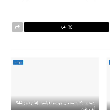
غرد
جهات
شمندر دكالة يسجل موسما قياسيا بإنتاج ناهز 544
ألف طن