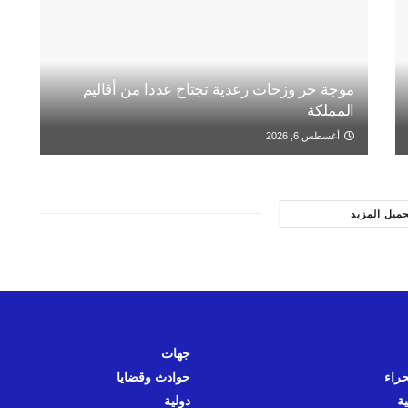
موجة حر وزخات رعدية تجتاح عددا من أقاليم
المملكة
أغسطس 6, 2026
حميل المزيد
جهات
حراء
حوادث وقضايا
ية
دولية