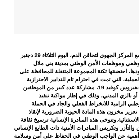
نظمت ولاية أمن بني ملال بتنسيق مع المركز الجهوي لتحاقن الدم، اليوم الثلاثاء 29 دجنبر
 موظفي وموظفات الأمن الوطني بمدينة بني ملال
وذها، احتضنتها ثكنة المجموعة المتنقلة للمحافظة على
ملية، التي تمت في احترام تام للتدابير الاحترازية
والوقائية للحماية من عدوى الإصابة بفيروس كوفيد 19، مشاركة عدد كبير من الموظفين
و بالزي المدني، وذلك في إطار مواكبة تنفيذ
لوطني الرامية للانخراط الفعلي والجاد في الحملة
 تعزيز مخزون هذه المادة الحيوية الضرورية لإنقاذ
تثنائية.وتتوخى هذه المبادرة الإنسانية ترسيخ ثقافة
التآزر وتكريس المبادرات الأمنية ذات الطابع الإنساني
ل أهمية عن الواجب الوطني في الحفاظ على أمن وسلامة