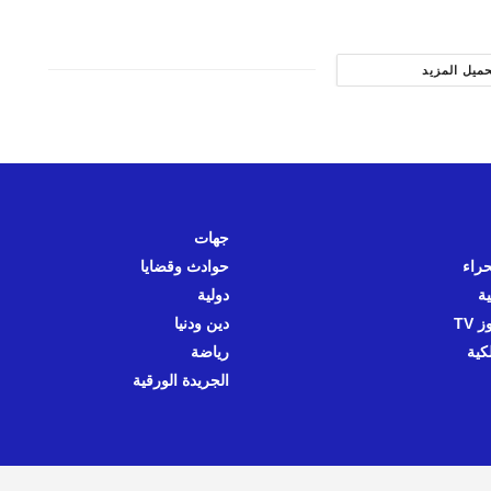
حميل المزيد
جهات
حراء
حوادث وقضايا
ية
دولية
 TV
دين ودنيا
كية
رياضة
الجريدة الورقية