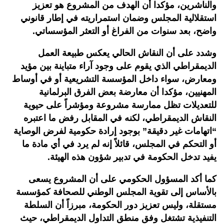
والناشرين، مؤكدا أن الهدف من المشروع هو تعزيز
استقلالية المجلس وضمان استمراريته في إطار قانوني
واضح، بعد سنوات من الفراغ أو التعثر المؤسساتي.
وشدد على أن النقاش الحالي يعكس طبيعة العمل
الديمقراطي الذي يقوم على وجود آراء متباينة بين مؤيد
ومعارض، سواء داخل المؤسسة التشريعية أو في أوساط
المهنيين، مؤكدا أن معارضة بعض الفرق البرلمانية
للتعديلات تظل ممارسة مشروعة ومؤشراً على حيوية
النقاش الديمقراطي، لكنه في المقابل رفض ما اعتبره
“اتهامات غير دقيقة” بوجود إرادة حكومية لفرض الوصاية
أو التحكم في المجلس، قائلاً إنه لم يرد في أي مادة ما
يفيد تدخل الحكومة في تدبير شؤون هذه الهيئة
.
كما أكد المسؤول الحكومي على أن المشروع يسعى
بالأساس إلى تقوية المجلس الوطني للصحافة كمؤسسة
مستقلة، وليس تعزيز دور الحكومة، مبرزاً أن السلطة
التنفيذية تشتغل وفق منطق التداول الديمقراطي، حيث