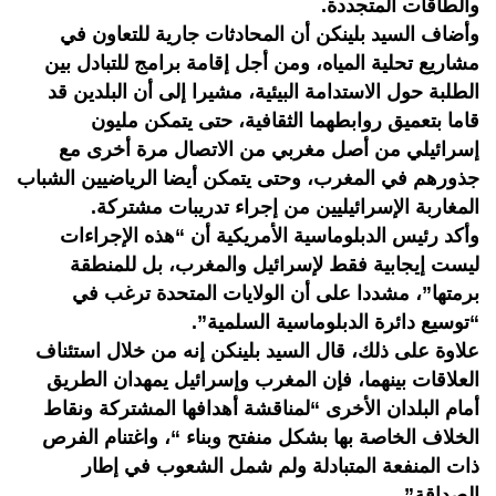
والطاقات المتجددة.
وأضاف السيد بلينكن أن المحادثات جارية للتعاون في
مشاريع تحلية المياه، ومن أجل إقامة برامج للتبادل بين
الطلبة حول الاستدامة البيئية، مشيرا إلى أن البلدين قد
قاما بتعميق روابطهما الثقافية، حتى يتمكن مليون
إسرائيلي من أصل مغربي من الاتصال مرة أخرى مع
جذورهم في المغرب، وحتى يتمكن أيضا الرياضيين الشباب
المغاربة الإسرائيليين من إجراء تدريبات مشتركة.
وأكد رئيس الدبلوماسية الأمريكية أن “هذه الإجراءات
ليست إيجابية فقط لإسرائيل والمغرب، بل للمنطقة
برمتها”، مشددا على أن الولايات المتحدة ترغب في
“توسيع دائرة الدبلوماسية السلمية”.
علاوة على ذلك، قال السيد بلينكن إنه من خلال استئناف
العلاقات بينهما، فإن المغرب وإسرائيل يمهدان الطريق
أمام البلدان الأخرى “لمناقشة أهدافها المشتركة ونقاط
الخلاف الخاصة بها بشكل منفتح وبناء “، واغتنام الفرص
ذات المنفعة المتبادلة ولم شمل الشعوب في إطار
الصداقة”.