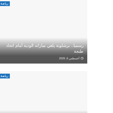
رياضة
رسميا.. برشلونة يلغي مباراته الودية أمام اتحاد
طنجة
أغسطس 6, 2026
رياضة