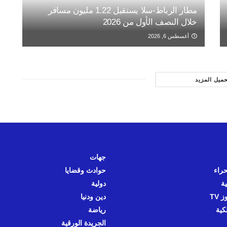
مطار الرباط-سلا يستقبل 1.22 مليون مسافر
خلال النصف الأول من 2026
أغسطس 6, 2026
حميل المزيد
جهات
حراء
حوادث وقضايا
ية
دولية
 TV
دين ودنيا
كية
رياضة
الجريدة الورقية