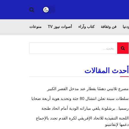
دنيا
فن وثقافة
كتاب وآراء
أصوات نيوز TV
منوعات
أحدث المقالات
مصرع ثلاثيني دهسًا بقطار عند مدخل القصر الكبير
سلطات سبتة تعلن انتشال 80 جثة وتحديد هوية أربعة ضحايا
رسميا.. برشلونة يلغي مباراته الودية أمام اتحاد طنجة
اللجنة التنفيذية للاتحاد الإفريقي لكرة القدم تجدد بالإجماع
دعمها لإنفانتينو