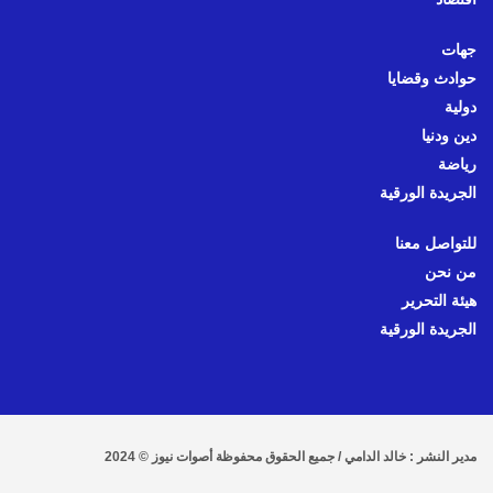
جهات
حوادث وقضايا
دولية
دين ودنيا
رياضة
الجريدة الورقية
للتواصل معنا
من نحن
هيئة التحرير
الجريدة الورقية
مدير النشر : خالد الدامي / جميع الحقوق محفوظة أصوات نيوز © 2024