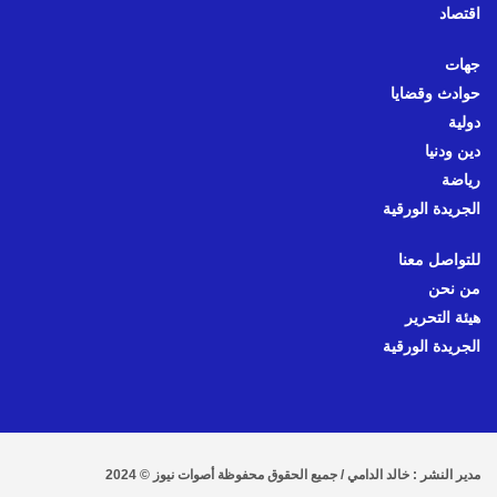
اقتصاد
جهات
حوادث وقضايا
دولية
دين ودنيا
رياضة
الجريدة الورقية
للتواصل معنا
من نحن
هيئة التحرير
الجريدة الورقية
مدير النشر : خالد الدامي / جميع الحقوق محفوظة أصوات نيوز © 2024