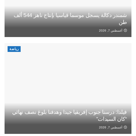
شمندر دكالة يسجل موسما قياسيا بإنتاج ناهز 544 ألف
طن
أغسطس 7, 2026
رياضة
فيلدا: درسنا جنوب إفريقيا جيدا وهدفنا بلوغ نصف نهائي
“كان السيدات”
أغسطس 7, 2026