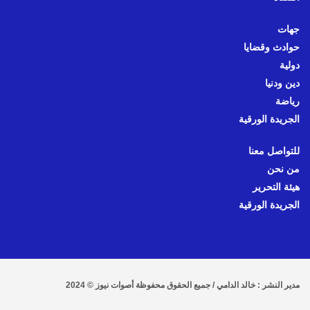
جهات
حوادث وقضايا
دولية
دين ودنيا
رياضة
الجريدة الورقية
للتواصل معنا
من نحن
هيئة التحرير
الجريدة الورقية
مدير النشر : خالد الدامي / جميع الحقوق محفوظة أصوات نيوز © 2024