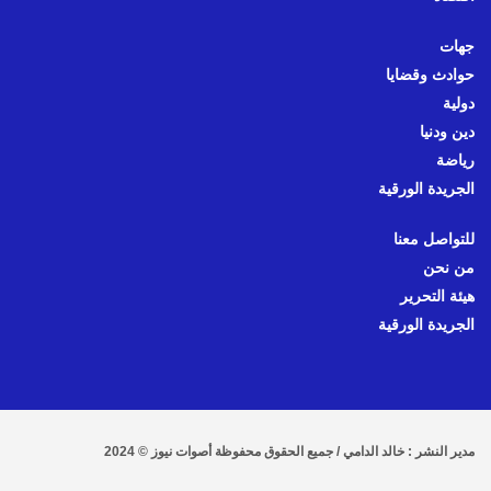
جهات
حوادث وقضايا
دولية
دين ودنيا
رياضة
الجريدة الورقية
للتواصل معنا
من نحن
هيئة التحرير
الجريدة الورقية
مدير النشر : خالد الدامي / جميع الحقوق محفوظة أصوات نيوز © 2024