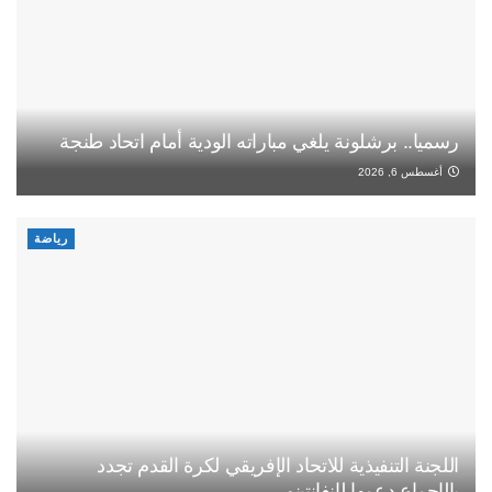
رسميا.. برشلونة يلغي مباراته الودية أمام اتحاد طنجة
أغسطس 6, 2026
رياضة
اللجنة التنفيذية للاتحاد الإفريقي لكرة القدم تجدد
بالإجماع دعمها لإنفانتينو