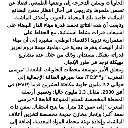
الحاويات وسفن الدحرجة إلى وضعها الطبيعي، فضلا عن
تحسن ملحوظ وتدريجي في آجال انتظار سفن البضائع
السائبة، خاصة تلك المحملة بالحبوب وأعلاف الماشية.
وتابعت أن هذه النتائج تجسد قدرة ميناء الدار البيضاء على
استيعاب فترات نشاط استثنائية، مع الحفاظ على
استمرارية تزويد الاقتصاد الوطني، مشيرة إلى أن ميناء
الدار البيضاء ينخرط بجدية في دينامية مهمة تروم تعزيز
قدراته بشكل مستدام، وذلك من خلال عدة مشاريع
مهيكلة توجد في طور الإنجاز.
ويتعلق الأمر بتوسعة محطات الحاويات التابعة لـ”مرسى
المغرب” و”TC3″، مما سيرفع الطاقة الإجمالية إلى
حوالي 2,2 مليون حاوية مكافئة لعشرين قدما (EVP) في
أفق 2030، مقابل 1,3 مليون حاليا؛ وتعميق أرصفة
المحطة المخصصة للسلع المتنوعة التابعة لـ”مرسى
المغرب” إلى عمق 12 مترا، بما يتيح استقبال سفن ذات
سعة أكبر؛ وإنجاز مخازن جديدة مخصصة لتخزين أعلاف
الماشية، وإعادة تهيئة محطة المواد المعدنية، إضافة إلى