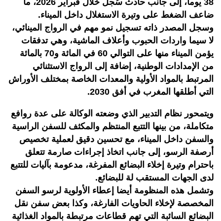
38 يوماً، إلى جانب حادث سُجل خلال فبراير 2026، ما
ضاعف الضغط على وتيرة الاستغلال داخل الميناء.
وسجل المصدر ذاته تسجيل نمو مهم في الرواج المينائي،
لا سيما واردات الحبوب وأعلاف الماشية، وهي تدفقات
يؤمن الميناء منها على التوالي 60 في المائة و70 بالمائة
من الإمدادات الوطنية، إضافة إلى الرواج الاستثنائي
المرتبط بالمواد الأولية والمعدات الخاصة بمختلف الأوراش
التي أطلقها المغرب في أفق 2030.
ويتمحور نظام التدبير الذي وضعته الوكالة على عدة روافع
متكاملة، من بينها التتبع المنتظم والمكثف للسفن الراسية
والسفن داخل الميناء، مع تحسين دقيق لعملية تخصيص
أرصفة الرسو، إلى جانب اتخاذ إجراءات صارمة تتعلق
باحترام وتيرة إخلاء البضائع المفرغة، مدعومة بآليات للتتبع
لدى الجهات المستقب لة للبضائع.
وتشمل هذه المنظومة أيضا إعطاء الأولوية لرسو السفن
المخصصة لإخلاء الحاويات الفارغة، وكذا بعض سفن نقل
البضائع السائبة التي تهم قطاعات مرتبطة بالمواد الغذائية