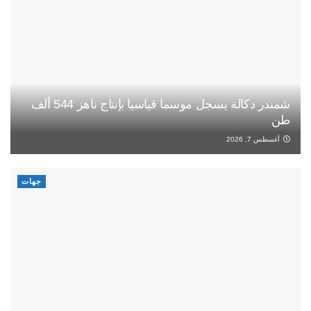
شمندر دكالة يسجل موسما قياسيا بإنتاج ناهز 544 ألف
طن
أغسطس 7, 2026
جهات