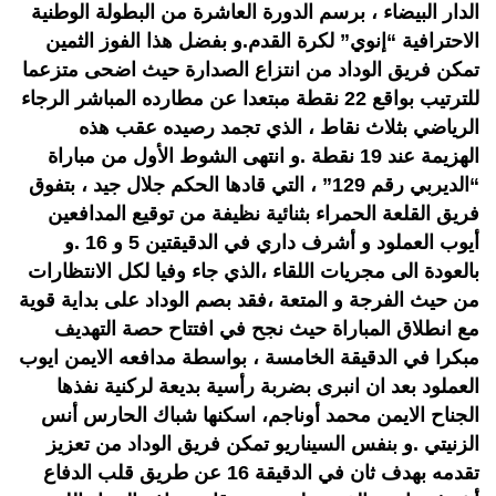
الدار البيضاء ، برسم الدورة العاشرة من البطولة الوطنية
الاحترافية “إنوي” لكرة القدم.و بفضل هذا الفوز الثمين
تمكن فريق الوداد من انتزاع الصدارة حيث اضحى متزعما
للترتيب بواقع 22 نقطة مبتعدا عن مطارده المباشر الرجاء
الرياضي بثلاث نقاط ، الذي تجمد رصيده عقب هذه
الهزيمة عند 19 نقطة .و انتهى الشوط الأول من مباراة
“الديربي رقم 129” ، التي قادها الحكم جلال جيد ، بتفوق
فريق القلعة الحمراء بثنائية نظيفة من توقيع المدافعين
أيوب العملود و أشرف داري في الدقيقتين 5 و 16 .و
بالعودة الى مجريات اللقاء ،الذي جاء وفيا لكل الانتظارات
من حيث الفرجة و المتعة ،فقد بصم الوداد على بداية قوية
مع انطلاق المباراة حيث نجح في افتتاح حصة التهديف
مبكرا في الدقيقة الخامسة ، بواسطة مدافعه الايمن ايوب
العملود بعد ان انبرى بضربة رأسية بديعة لركنية نفذها
الجناح الايمن محمد أوناجم، اسكنها شباك الحارس أنس
الزنيتي .و بنفس السيناريو تمكن فريق الوداد من تعزيز
تقدمه بهدف ثان في الدقيقة 16 عن طريق قلب الدفاع