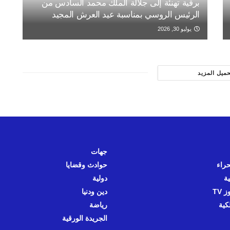
برقية تهنئة إلى جلالة الملك محمد السادس من
الرئيس الروسي بمناسبة عيد العرش المجيد
يوليو 30, 2026
حميل المزيد
جهات
حراء
حوادث وقضايا
ية
دولية
 TV
دين ودنيا
كية
رياضة
الجريدة الورقية