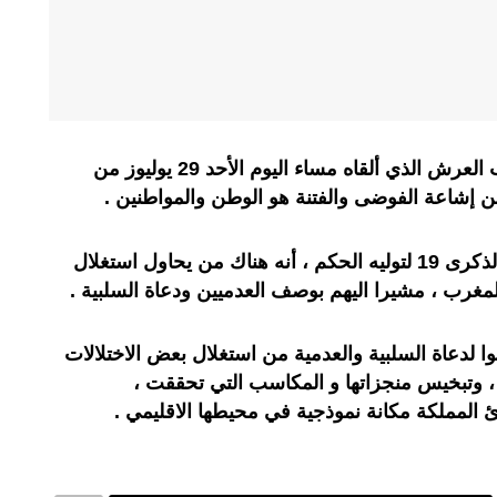
أكد الملك محمد السادش في خطاب العرش الذي ألقاه مساء اليوم الأحد 29 يوليوز من
من إشاعة الفوضى والفتنة هو الوطن والمواطنين .
وأضاف الجالس على العرش ، في الذكرى 19 لتوليه الحكم ، أنه هناك من يحاول استغلال
مغرب ، مشيرا اليهم بوصف العدميين ودعاة السلبية .
 لدعاة السلبية والعدمية من استغلال بعض الاختلالات
 وتبخيس منجزاتها و المكاسب التي تحققت ،
ئ المملكة مكانة نموذجية في محيطها الاقليمي .