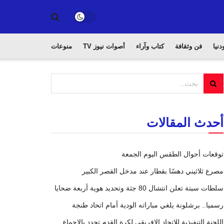
دنيا
فن وثقافة
كتاب وآراء
أصوات نيوز TV
منوعات
أحدث المقالات
توقعات أحوال الطقس اليوم الجمعة
مصرع ثلاثيني دهسًا بقطار عند مدخل القصر الكبير
سلطات سبتة تعلن انتشال 80 جثة وتحديد هوية أربعة ضحايا
رسميا.. برشلونة يلغي مباراته الودية أمام اتحاد طنجة
اللجنة التنفيذية للاتحاد الإفريقي لكرة القدم تجدد بالإجماع