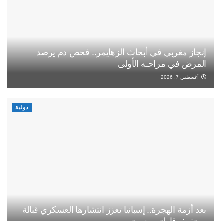
إنجاز مغربي في أبحاث الزهايمر.. فحص دم يرصد
المرض في مراحله الأولى
أغسطس 7, 2026
دولية
بعد أزمة الهجرة.. إسبانيا تعزز انتشارها العسكري قبالة
سبتة بفرقاطتين حربيتين