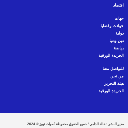
اقتصاد
جهات
حوادث وقضايا
دولية
دين ودنيا
رياضة
الجريدة الورقية
للتواصل معنا
من نحن
هيئة التحرير
الجريدة الورقية
مدير النشر : خالد الدامي / جميع الحقوق محفوظة أصوات نيوز © 2024