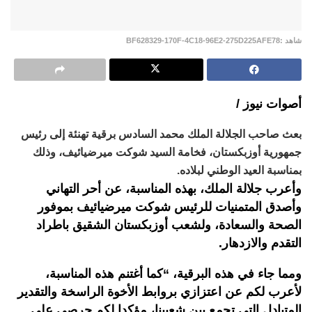
شاهد :BF628329-170F-4C18-96E2-275D225AFE78
أصوات نيوز /
بعث صاحب الجلالة الملك محمد السادس برقية تهنئة إلى رئيس
جمهورية أوزبكستان، فخامة السيد شوكت ميرضيائيف، وذلك
بمناسبة العيد الوطني لبلاده.
وأعرب جلالة الملك، بهذه المناسبة، عن أحر التهاني
وأصدق المتمنيات للرئيس شوكت ميرضيائيف بموفور
الصحة والسعادة، ولشعب أوزبكستان الشقيق باطراد
التقدم والازدهار.
ومما جاء في هذه البرقية، “كما أغتنم هذه المناسبة،
لأعرب لكم عن اعتزازي بروابط الأخوة الراسخة والتقدير
المتبادل التي تجمع بين شعبينا، مؤكدا لكم حرصي على