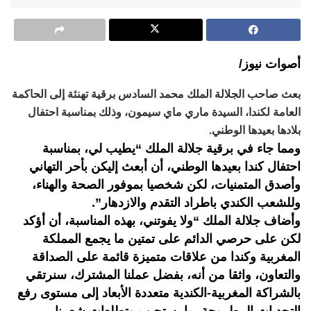
أصوات نيوز/
بعث صاحب الجلالة الملك محمد السادس برقية تهنئة إلى الحاكمة
العامة لكندا، السيدة ماري ماي سيمون، وذلك بمناسبة احتفال
بلادها بعيدها الوطني.
ومما جاء في برقية جلالة الملك “يطيب لي، بمناسبة
احتفال كندا بعيدها الوطني، أن أبعث إليكن بأحر التهاني
وأصدق المتمنيات، لكن شخصيا بموفور الصحة والهناء،
وللشعب الكندي باطراد التقدم والازدهار”.
وأضاف جلالة الملك “ولا يفوتني، بهذه المناسبة، أن أؤكد
لكن على حرصي الدائم على تمتين ما يجمع المملكة
المغربية وكندا من علاقات متميزة قائمة على الصداقة
والتعاون، واثقا من أنه، بفضل عملنا المشترك، سنرتقي
بالشراكة المغربية-الكندية متعددة الأبعاد إلى مستوى رفع
التحديات المطروحة بما يستجيب وتطلعات شعبينا