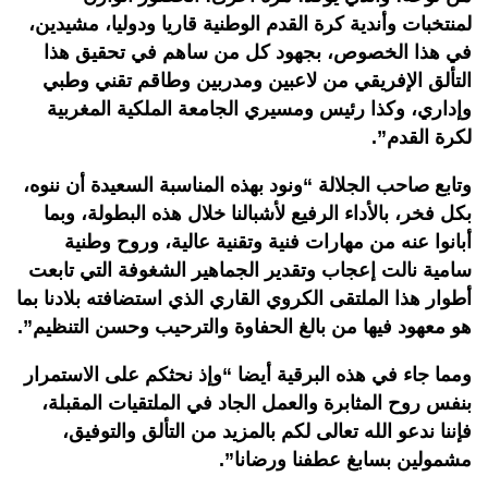
لمنتخبات وأندية كرة القدم الوطنية قاريا ودوليا، مشيدين،
في هذا الخصوص، بجهود كل من ساهم في تحقيق هذا
التألق الإفريقي من لاعبين ومدربين وطاقم تقني وطبي
وإداري، وكذا رئيس ومسيري الجامعة الملكية المغربية
لكرة القدم”.
وتابع صاحب الجلالة “ونود بهذه المناسبة السعيدة أن ننوه،
بكل فخر، بالأداء الرفيع لأشبالنا خلال هذه البطولة، وبما
أبانوا عنه من مهارات فنية وتقنية عالية، وروح وطنية
سامية نالت إعجاب وتقدير الجماهير الشغوفة التي تابعت
أطوار هذا الملتقى الكروي القاري الذي استضافته بلادنا بما
هو معهود فيها من بالغ الحفاوة والترحيب وحسن التنظيم”.
ومما جاء في هذه البرقية أيضا “وإذ نحثكم على الاستمرار
بنفس روح المثابرة والعمل الجاد في الملتقيات المقبلة،
فإننا ندعو الله تعالى لكم بالمزيد من التألق والتوفيق،
مشمولين بسابغ عطفنا ورضانا”.