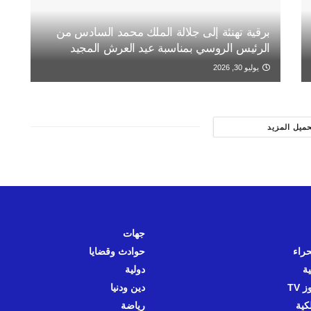
برقية تهنئة إلى جلالة الملك محمد السادس من
الرئيس الروسي بمناسبة عيد العرش المجيد
يوليو 30, 2026
حميل المزيد
جهات
حراء
حوادث وقضايا
ية
دولية
 TV
دين ودنيا
كية
رياضة