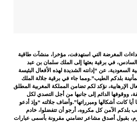
ءات المغرضة التي استهدفت، مؤخرا، منشآت طاقية
سادس، في برقية بعثها إلى الملك سلمان بن عبد
ة السعودية، عن “إدانته الشديدة لهذه الأفعال البئيسة
نينة بلدكم الطيب”.ومما جاء في برقية جلالة الملك
ل الإرهابية، نؤكد لكم تضامن المملكة المغربية المطلق
ة، ووقوفها الدائم إلى جانبها من أجل التصدي لكل
 أيا كانت أشكالها ومبرراتها”.وأضاف جلالته “وإذ أدعو
نب بلدكم الآمن كل مكروه، أرجو أن تتفضلوا، خادم
كرم، بقبول أصدق مشاعر تضامني مقرونة بأسمى عبارات