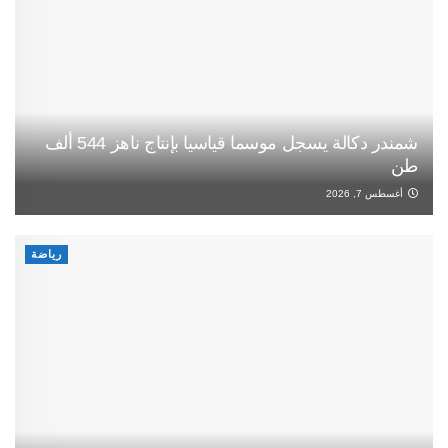
شمندر دكالة يسجل موسما قياسيا بإنتاج ناهز 544 ألف
طن
أغسطس 7, 2026
رياضة