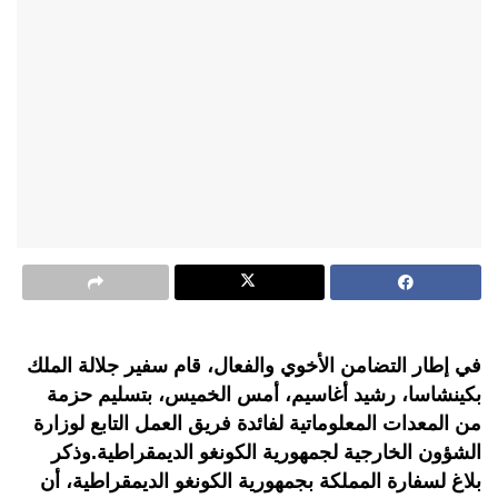
في إطار التضامن الأخوي والفعال، قام سفير جلالة الملك
بكينشاسا، رشيد أغاسيم، أمس الخميس، بتسليم حزمة
من المعدات المعلوماتية لفائدة فريق العمل التابع لوزارة
الشؤون الخارجية لجمهورية الكونغو الديمقراطية.وذكر
بلاغ لسفارة المملكة بجمهورية الكونغو الديمقراطية، أن