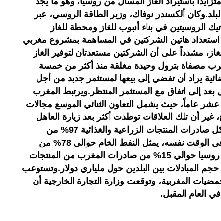
متزايداً باستيراد الغاز المسال من روسيا، وهو ما يجد
لبلد.وكان ألكسندر نوفاك، وزير الطاقة الروسي، عبر
يك الروسيتين في بناء أنبوب للغاز ومحطة للغاز
استعداد هاتين الشركتين في المساهمة بمشروع مغربي
ز، مشدداً على أن الشركتين مستعدتان لتوفير الغاز
لمغرب مصفاة بترول وحيدة مغلقة منذ أكثر من خمسة
ية يراد أن تفضي إلى بيعها لمستثمر جديد من أجل
صل بعد إلى اتفاق مع المستثمر المنتظر.ويرتبط المغرب
عشر عاماً، حيث يشمل التعاون الثنائي الموسع مجالات
، غير أن تلك العلاقات توطدت أكثر بعد زيارة العاهل
المغربي لذلك البلد قبل عامين.وتشكل صادرات المنتجات الزراعية والغذائية 97% من
مجمل مبيعات المغرب في روسيا، في الوقت نفسه، يمثل النفط الخام حوالي 78% من
مشتريات المملكة من روسيا.وتمثل روسيا حوالي 15% من صادرات المغرب من المنتجات
 حجم المبادلات بين البلدين حول ملياري دولار.وتستوعب
ة حوالي 40% من الحمضيات المغربية، وتوقعت وزارة التجارة الخارجية أن
 العام المقبل.