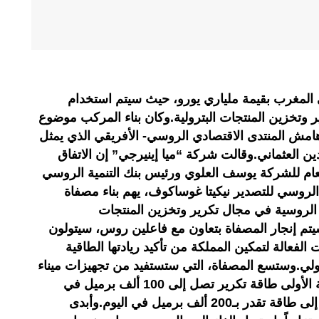
ي المغرب بقيمة ملياري يورو، حيث سيتم استخدام
ر وتخزين المنتجات البترولية.وكان بناء المركب موضوع
هامش المنتدى الاقتصادي الروسي- الأفريقي الذي يمثل
ن العثماني.وقالت شركة “ميا إينيرجي” إن الاتفاق
لعام للشركة يوسف العلوي ورئيس بنك التنمية الروسي
 الروسي للتصدير نيكيتا غوساكوف، يهم بناء مصفاة
 الروسية في مجال تكرير وتخزين المنتجات
سيتم إنجار المصفاة بتعاون مع فاعلين روس، سيتولون
 الفعالة لتمكين المملكة من تأكيد ريادتها الطاقية
دولي.وستسع المصفاة، التي ستستفيد من تجهيزات ميناء
الناظور غرب المتوسط، في المرحلة الأولى طاقة تكرير تصل إلى 100 ألف برميل في
اليوم، قبل أن تصل في مرحلة ثانية إلى طاقة تقدر بـ200 ألف برميل في اليوم.وأبدى