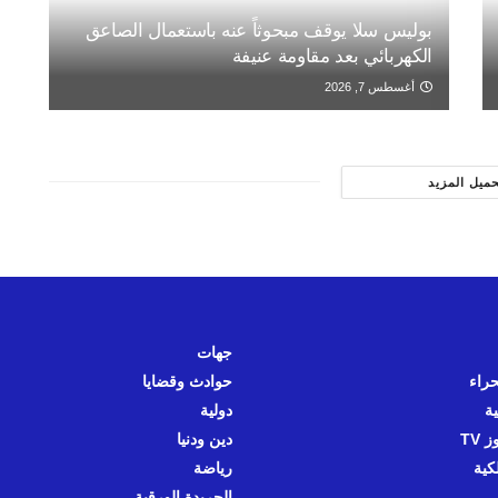
بوليس سلا يوقف مبحوثاً عنه باستعمال الصاعق
الكهربائي بعد مقاومة عنيفة
أغسطس 7, 2026
حميل المزيد
جهات
حراء
حوادث وقضايا
ية
دولية
 TV
دين ودنيا
كية
رياضة
الجريدة الورقية