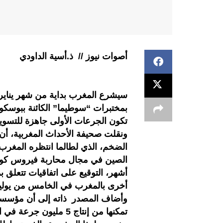
أصوات نيوز // ذ.أسية الداودي
بمختبرات “سوطيما” الكائنة ببوسكور
تكون الجرعات الأولى جاهزة للتسويق 
ونقلت صحيفة الأحداث المغربية، أن
الضخم، الذي لطالما انتظره المغرب 
أخرى بالمغرب في الخامس من يوليو
وأضاف المصدر ذاته إلى أن مؤسسة “
تمكنها من إنتاج 5 مليون جرعة في الشهر من اللقاح المضاد لفيروس كورونا المستجد.