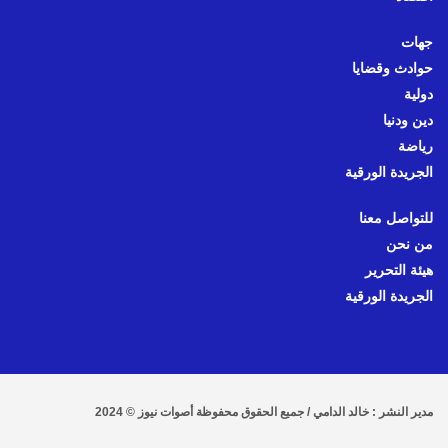
جهات
حوادث وقضايا
دولية
دين ودنيا
رياضة
الجريدة الورقية
للتواصل معنا
من نحن
هيئة التحرير
الجريدة الورقية
مدير النشر : خالد الدامي / جميع الحقوق محفوظة أصوات نيوز © 2024